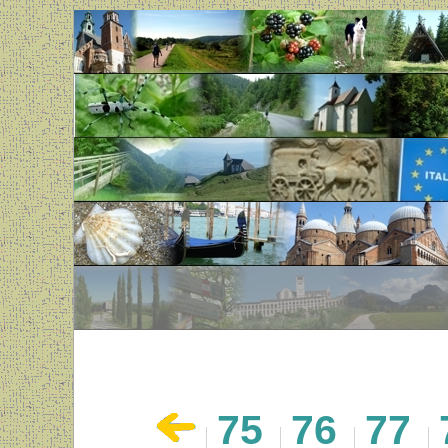
75
76
77