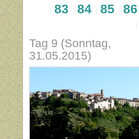
83
84
85
86
Tag 9 (Sonntag,
31.05.2015)