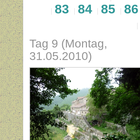
83
84
85
86
Tag 9 (Montag,
31.05.2010)