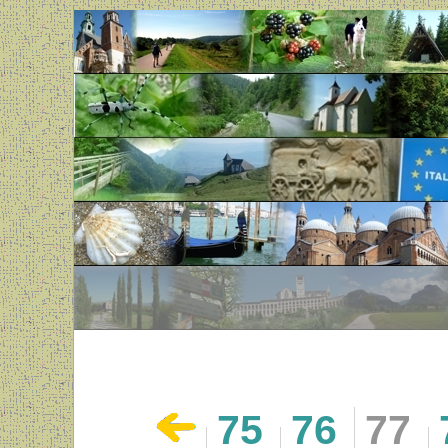
75
76
77