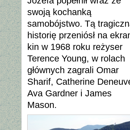
Józefa popełnił wraz ze
swoją kochanką
samobójstwo. Tą tragicz
historię przeniósł na ekra
kin w 1968 roku reżyser
Terence Young, w rolach
głównych zagrali Omar
Sharif, Catherine Deneuv
Ava Gardner i James
Mason.