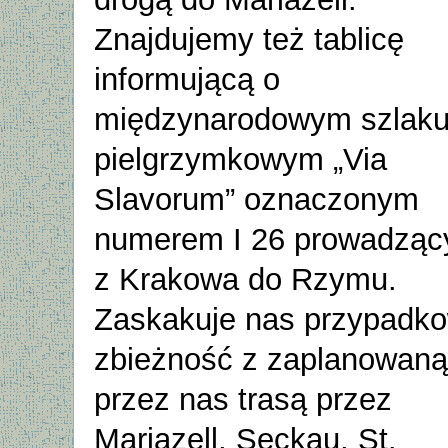
Znajdujemy też tablicę
informującą o
międzynarodowym szlak
pielgrzymkowym „Via
Slavorum” oznaczonym
numerem I 26 prowadzą
z Krakowa do Rzymu.
Zaskakuje nas przypadk
zbieżność z zaplanowaną
przez nas trasą przez
Mariazell, Seckau, St.