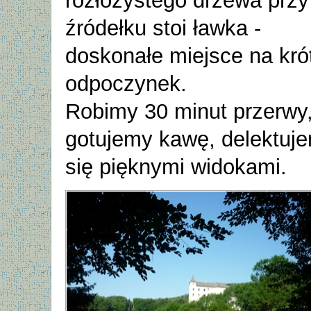
rozłożystego drzewa przy
źródełku stoi ławka -
doskonałe miejsce na kró
odpoczynek.
Robimy 30 minut przerwy
gotujemy kawę, delektuj
się pięknymi widokami.