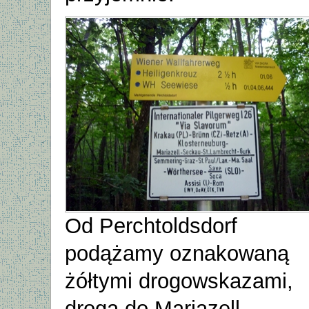
Od Perchtoldsdorf
podążamy oznakowaną
żółtymi drogowskazami,
drogą do Mariazell.